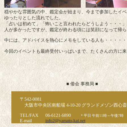
穏やかな雰囲気の中、鑑定会が始まり、今まで参加したイベ
ゆったりとした流れでした。
「占いは初めて」「怖いこと言われたらどうしよう・・・」
人が多かったですが、鑑定が終わる頃には笑顔になって帰ら
中には、アドバイスを熱心にメモをしている人も・・・・・
今回のイベントも最終受付いっぱいまで、たくさんの方に来
■ 倭会 事務局 ■
〒542-0081
大阪市中央区南船場 4-10-20 グランドメゾン西心斎
TEL/FAX
06-6121-6890
＊平日 午前11時～午後7時
E-mail
info2@yamato-kai.net