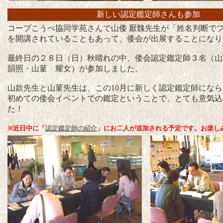
新しい認定鑑定師さんも参加
コープこうべ協同学苑さんで山倭 厭魏先生が「姓名判断で
を開講されていることもあって、倭会が出展することになり
最終日の２８日（日）秋晴れの中、倭会認定鑑定師３名（
韻照・山菫 耀女）が参加しました。
山款先生と山菫先生は、この10月に新しく認定鑑定師にな
初めての倭会イベントでの鑑定ということで、とても意気込
た！
※近日中に「
認定鑑定師の紹介
」にお二人が追加される予定です。お楽し